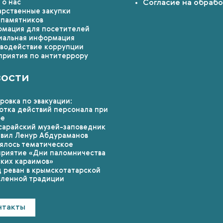
 о нас
Согласие на обраб
арственные закупки
 памятников
мация для посетителей
альная информация
водействие коррупции
риятия по антитеррору
ости
ровка по эвакуации:
отка действий персонала при
ре
сарайский музей-заповедник
авил Ленур Абдураманов
ялось тематическое
риятие «Дни паломничества
ких караимов»
 реван в крымскотатарской
ленной традиции
нтакты