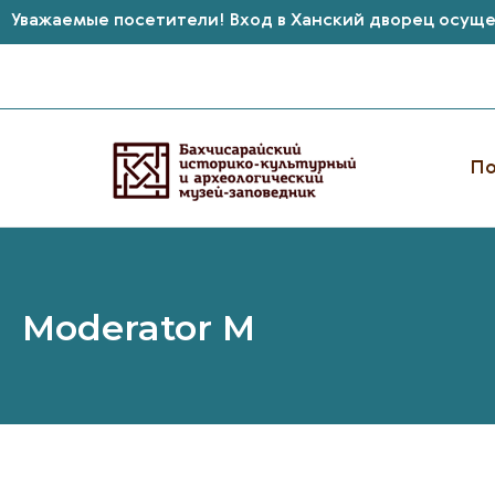
Уважаемые посетители! Вход в Ханский дворец осущес
Перейти
к
содержимому
По
Moderator M