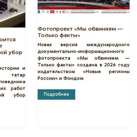
Фотопроект «Мы обвиняем —
Только факты»
тоится
Новая версия международного
т
ой убор
документально-информационного
фотопроекта «Мы обвиняем —
Только факты» создана в 2026 году
истории и
издательством «Новые регионы
х татар
России» и Фондом
аповедника
ких работ
Фотопроект
Подробнее
ной убор
«Мы
Обвиняем
—
Только
Факты»