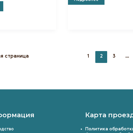
Знак
кие
«Доброволец
России»
Постран
я страница
1
2
3
…
навигац
записи
формация
Карта проез
Политика обработк
одство