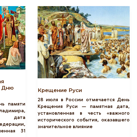
ая
я Дню
Крещение Руси
28 июля в России отмечается День
нь памяти
Крещения Руси — памятная дата,
Владимира,
установленная в честь «важного
ая дата
исторического события, оказавшего
рации,
значительное влияние
ленная 31