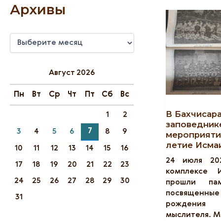
Архивы
А
Р
Х
И
Август 2026
В
Ы
Пн
Вт
Ср
Чт
Пт
Сб
Вс
В Бахчисар
1
2
заповедник
7
3
4
5
6
8
9
мероприяти
летие Исма
10
11
12
13
14
15
16
24 июля 20
17
18
19
20
21
22
23
комплексе И
24
25
26
27
28
29
30
прошли пам
посвященны
31
рождения 
мыслителя. М