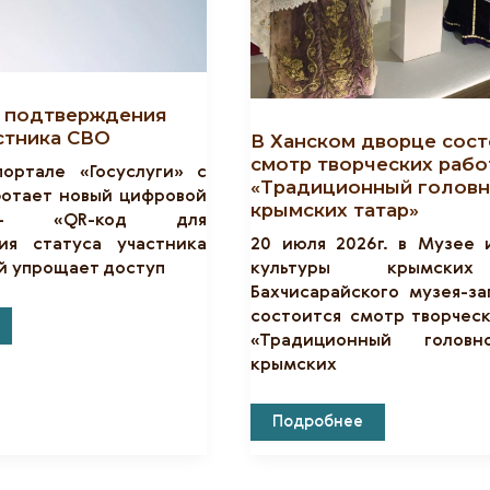
 подтверждения
стника СВО
В Ханском дворце сос
смотр творческих рабо
ортале «Госуслуги» с
«Традиционный головн
аботает новый цифровой
крымских татар»
— «QR-код для
ия статуса участника
20 июля 2026г. в Музее 
й упрощает доступ
культуры крымски
Бахчисарайского музея-з
состоится смотр творчес
«Традиционный голов
крымских
ния
В
Подробнее
Ханском
Дворце
Состоится
Смотр