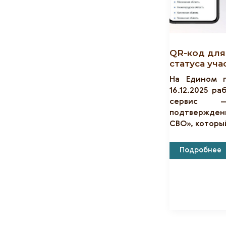
QR-код для
статуса уча
На Едином п
16.12.2025 р
сервис 
подтвержден
СВО», которы
QR-
Подробнее
Код
Для
Подтвержде
Статуса
Участника
СВО