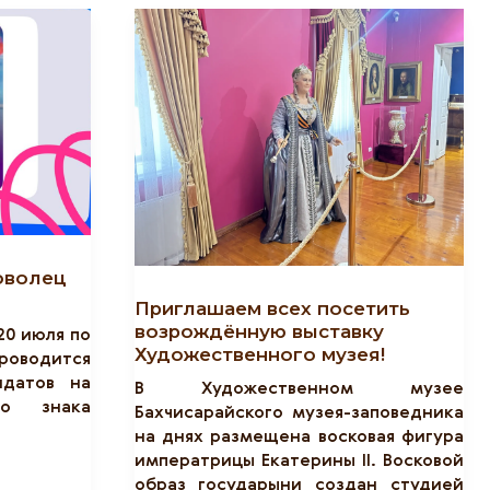
оволец
Приглашаем всех посетить
возрождённую выставку
20 июля по
Художественного музея!
роводится
идатов на
В Художественном музее
го знака
Бахчисарайского музея-заповедника
на днях размещена восковая фигура
императрицы Екатерины II. Восковой
образ государыни создан студией