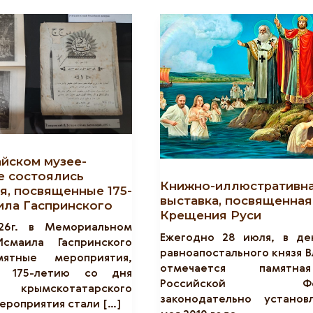
айском музее-
е состоялись
Книжно-иллюстративн
я, посвященные 175-
выставка, посвященна
ила Гаспринского
Крещения Руси
26г. в Мемориальном
Ежегодно 28 июля, в де
смаила Гаспринского
равноапостального князя 
ятные мероприятия,
отмечается памятн
е 175-летию со дня
Российской Феде
крымскотатарского
законодательно установ
ероприятия стали […]