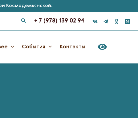
Зои Космодемьянской.
+ 7 (978) 139 02 94
зее
События
Контакты