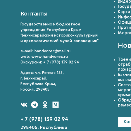
Видео
Госуд
Карта
Контакты
Инфор
Офици
Государственное бюджетное
Проти
учреждение Республики Крым
Мероп
"Бахчисарайский историко-культурный
и археологический музей-заповедник"
Нов
e-mail: handvorec@mail.ru
web: www.handvorec.ru
Трени
Экскурсии: + 7 (978) 139 02 94
отраб
пожа
Адрес: ул. Речная 133,
Бахчи
г. Бахчисарай,
возгл
Республика Крым,
Состо
Россия, 298405
мероп
крымс
Обряд
ремес
+ 7 (978) 139 02 94
Ко
298405, Республика