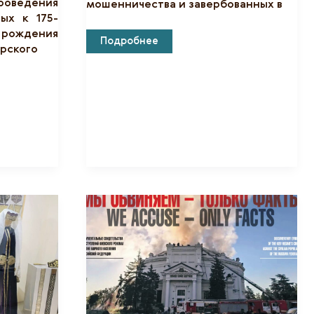
роведения
мошенничества и завербованных в
ых к 175-
ждения
Методы
Подробнее
рского
Социальной
Инженерии