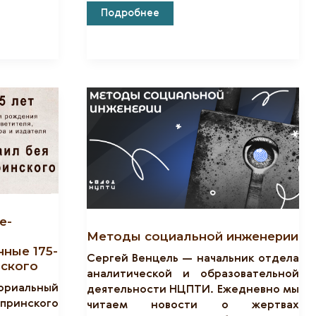
Крещение
Подробнее
Руси
е-
Методы социальной инженерии
я
ные 175-
Сергей Венцель — начальник отдела
нского
аналитической и образовательной
риальный
деятельности НЦПТИ. Ежедневно мы
ринского
читаем новости о жертвах