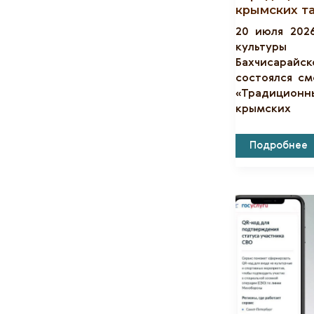
крымских т
20 июля 202
культуры
Бахчисарайск
состоялся с
«Традицион
крымских
В
Подробнее
Ханском
Дворце
Состоялся
Смотр
Творческих
Работ
«Традицион
Головной
Убор
Крымских
Татар»