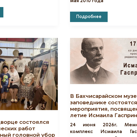
мая 2010 года
ском
Книжно-
Подробнее
Иллюстративная
е
Выставка,
Посвященная
я,
Дню
е
Крещения
Руси
о
В Бахчисарайском музе
заповеднике состоятс
мероприятия, посвящен
летие Исмаила Гаспри
дворце состоялся
24 июня 2026г. Мемо
ческих работ
комплекс Исмаила Гасп
ный головной убор