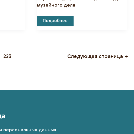
музейного дела
Приглашаем
Подробнее
Всех
Посетить
Возрождённую
Выставку
Художественного
Музея!
ичная
223
Следующая страница
→
ия
да
и персональных данных