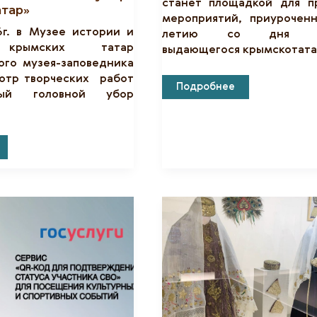
станет площадкой для п
атар»
мероприятий, приуроченн
6г. в Музее истории и
летию со дня ро
 крымских татар
выдающегося крымскотата
ого музея-заповедника
мотр творческих работ
В
Подробнее
ный головной убор
Бахчисарайском
Музее-
Заповеднике
Состоятся
Мероприятия,
Посвященные
175-
Летие
Исмаила
Гаспринского
ный