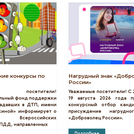
Творческих
Работ
«Традиционный
Головной
Убор
Крымских
Татар»
кие конкурсы по
Нагрудный знак «Добр
России»
ые посетители!
Уважаемые посетители! С 
ельный фонд поддержки
19 августа 2026 года п
радавших в ДТП, имени
конкурсный отбор канд
киной» информирует о
присуждение нагрудно
ии Всероссийских
«Доброволец России».
 ПДД, направленных
Нагрудный
Подробнее